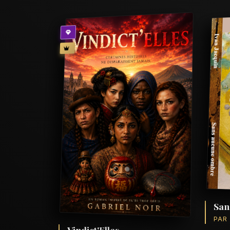
San
PAR
Vindict'Elles