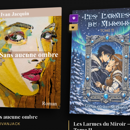
s aucune ombre
Les Larmes du Miroir 
 IVANJACK
Tome II