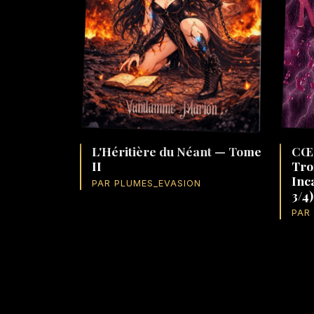
L'Héritière du Néant — Tome
CŒ
II
Tro
Inc
PAR PLUMES_EVASION
3/4)
PAR