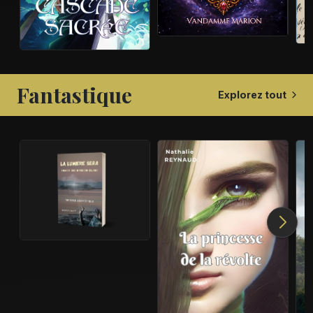
Fantastique
Explorez tout