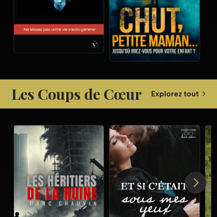
Les Coups de Cœur
Explorez tout