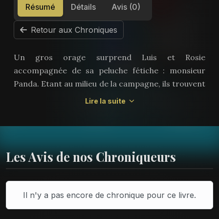
Résumé
Détails
Avis (0)
Retour aux Chroniques
Un gros orage surprend Luis et Rosie
accompagnée de sa peluche fétiche : monsieur
Panda. Etant au milieu de la campagne, ils trouvent
refuge dans une vieille bâtisse aux allures de
Lire la suite
manoir hanté. Y seront-ils en sécurité ou la
curiosité de Luis les mettra-t-elle en danger ?
La collection panda propose une lecture
Les Avis de nos Chroniqueurs
autonome dès sept/huit ans. Il s'agit d'histoires
fantastiques légèrement frissonnantes et
humoristiques. Essayer la collection Panda, c'est
Il n'y a pas encore de chronique pour ce livre.
l'adopter.