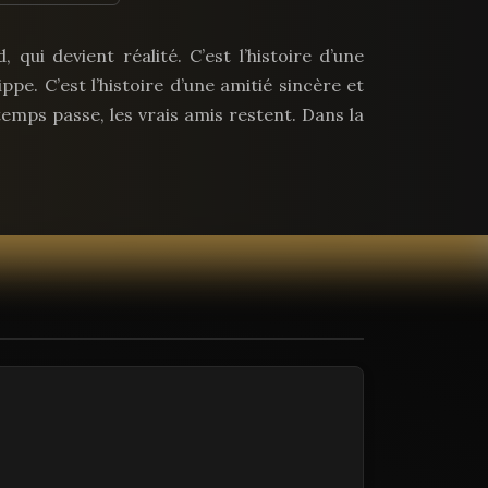
, qui devient réalité. C’est l’histoire d’une
pe. C’est l’histoire d’une amitié sincère et
 temps passe, les vrais amis restent. Dans la
mme dans la maladie. Comme le disait La
m, rien n’est plus rare que la chose.» C’est