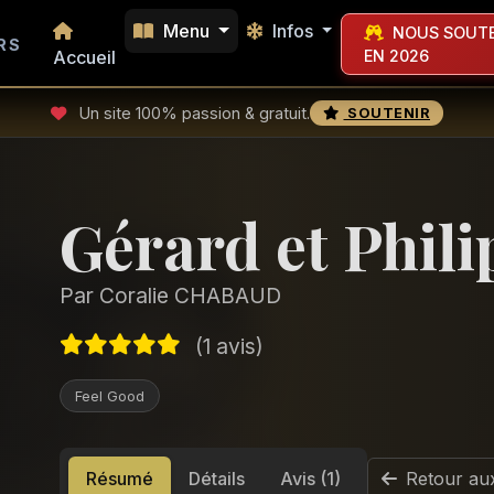
Menu
Infos
NOUS SOUTE
RS
Accueil
EN 2026
Un site 100% passion & gratuit.
SOUTENIR
Gérard et Phili
Par Coralie CHABAUD
(1 avis)
Feel Good
Résumé
Détails
Avis (1)
Retour au