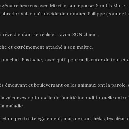
génaire heureux avec Mireille, son épouse. Son fils Marc ré
Labrador sable qu'il décide de nommer Philippe (comme l'
 rêve d'enfant se réaliser : avoir SON chien...
oche et extrêmement attaché à son maître.
 un chat, Eustache, avec qui il pourra discuter de tout et de
ès émouvant et bouleversant où les animaux ont la parole, e
 la valeur exceptionnelle de l'amitié inconditionnelle entre 
la maladie.
 et un peu triste également, mais ce sont, hélas, les aléas de