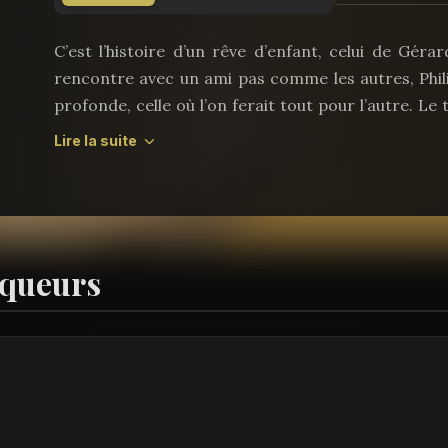
C’est l’histoire d’un rêve d’enfant, celui de Gérard
rencontre avec un ami pas comme les autres, Philip
profonde, celle où l’on ferait tout pour l’autre. Le
joie comme dans les peines, dans la santé co
Lire la suite
Fontaine : « Ami, rien n’est plus commun que ce no
l’histoire de Gérard et Philippe.
iqueurs