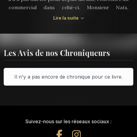
commercial dans celui-ci. Monsieur Nats,
représentant chez "En attendant un monde
Lire la suite
meilleur", va se voir révéler un étrange secret.
Les Avis de nos Chroniqueurs
Il n'y a pas encore de chronique pour ce livre.
Suivez-nous sur les réseaux sociaux :