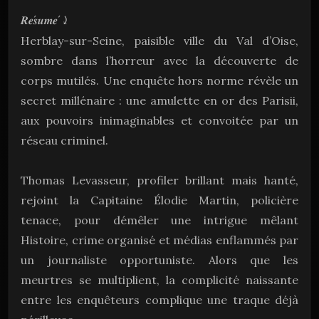
́
𝑹𝒆
𝒔𝒖𝒎𝒆
⤸
Herblay-sur-Seine, paisible ville du Val d’Oise,
sombre dans l’horreur avec la découverte de
corps mutilés. Une enquête hors norme révèle un
secret millénaire : une amulette en or des Parisii,
aux pouvoirs inimaginables et convoitée par un
réseau criminel.
Thomas Levasseur, profiler brillant mais hanté,
rejoint la Capitaine Élodie Martin, policière
tenace, pour démêler une intrigue mêlant
Histoire, crime organisé et médias enflammés par
un journaliste opportuniste. Alors que les
meurtres se multiplient, la complicité naissante
entre les enquêteurs complique une traque déjà