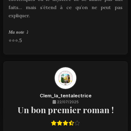
faits… mais s’étend à ce qu’on ne peut pas
expliquer.
𝑴𝒂
𝒏𝒐𝒕𝒆
⤸
⭐⭐⭐
.5
Clem_la_tentalectrice
22/07/2025
Un bon premier roman !