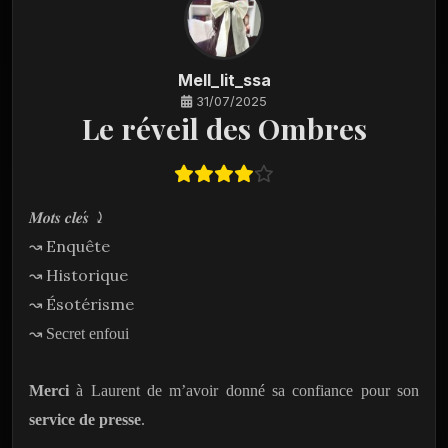
Mell_lit_ssa
31/07/2025
Le réveil des Ombres
𝑴𝒐𝒕𝒔
𝒄𝒍𝒆
𝒔
⤸
Enquête
↝
Historique
↝
Ésotérisme
↝
↝ Secret enfoui
Merci
à Laurent de m’avoir donné sa confiance pour son
service de presse
.