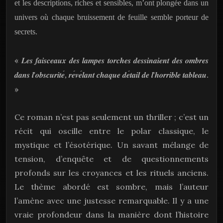
et les descriptions, riches et sensibles, m’ont plongée dans un
univers où chaque bruissement de feuille semble porteur de
secrets.
«
𝑳𝒆𝒔
𝒇𝒂𝒊𝒔𝒄𝒆𝒂𝒖𝒙
𝒅𝒆𝒔
𝒍𝒂𝒎𝒑𝒆𝒔
𝒕𝒐𝒓𝒄𝒉𝒆𝒔
𝒅𝒆𝒔𝒔𝒊𝒏𝒂𝒊𝒆𝒏𝒕
𝒅𝒆𝒔
𝒐𝒎𝒃𝒓𝒆𝒔
𝒅𝒂𝒏𝒔
𝒍
'
𝒐𝒃𝒔𝒄𝒖𝒓𝒊𝒕𝒆
́,
𝒓𝒆
𝒗𝒆
𝒍𝒂𝒏𝒕
𝒄𝒉𝒂𝒒𝒖𝒆
𝒅𝒆
𝒕𝒂𝒊𝒍
𝒅𝒆
𝒍
'
𝒉𝒐𝒓𝒓𝒊𝒃𝒍𝒆
𝒕𝒂𝒃𝒍𝒆𝒂𝒖
.
»
Ce roman n’est pas seulement un thriller ; c’est un
récit qui oscille entre le polar classique, le
mystique et l’ésotérique. Un savant mélange de
tension, d’enquête et de questionnements
profonds sur les croyances et les rituels anciens.
Le thème abordé est sombre, mais l’auteur
l’amène avec une justesse remarquable. Il y a une
vraie profondeur dans la manière dont l’histoire