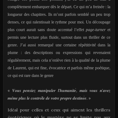
complètement embarquer dès le départ. Ce qui m’a freinée : la
longueur des chapitres. Ils m’ont parfois semblé un peu trop
denses, ce qui ralentissait le rythme pour moi. Un découpage
plus court aurait sans doute accentué l’effet
page-turner
et
permis une lecture plus fluide, surtout dans un thriller de ce
genre. J’ai aussi remarqué une certaine répétitivité dans la
plume : des descriptions ou expressions qui revenaient
régulièrement, mais cela n’enlève rien à la qualité de la plume
de Laurent, qui est fine, évocatrice et parfois même poétique,
ce qui est rare dans le genre
«
𝑽𝒐𝒖𝒔
𝒑𝒆𝒏𝒔𝒊𝒆𝒛
𝒎𝒂𝒏𝒊𝒑𝒖𝒍𝒆𝒓
𝒍
'
𝒉𝒖𝒎𝒂𝒏𝒊𝒕𝒆
́,
𝒎𝒂𝒊𝒔
𝒗𝒐𝒖𝒔
𝒏
'
𝒂𝒗𝒆𝒛
»
𝒎𝒆
𝒎𝒆
𝒑𝒍𝒖𝒔
𝒍𝒆
𝒄𝒐𝒏𝒕𝒓𝒐
𝒍𝒆
𝒅𝒆
𝒗𝒐𝒕𝒓𝒆
𝒑𝒓𝒐𝒑𝒓𝒆
𝒅𝒆𝒔𝒕𝒊𝒏𝒆
𝒆
.
Idéal pour celles et ceux qui aiment les thrillers
ésotériques où le mystère ne se limite pas aux