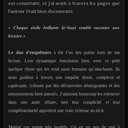
est construite, et j’ai senti à travers les pages que
l’auteur était bien documenté.
«
̀-
𝑪𝒉𝒂𝒒𝒖𝒆
𝒆
𝒕𝒐𝒊𝒍𝒆
𝒃𝒓𝒊𝒍𝒍𝒂𝒏𝒕𝒆
𝒍𝒂
𝒉𝒂𝒖𝒕
𝒔𝒆𝒎𝒃𝒍𝒆
𝒓𝒂𝒄𝒐𝒏𝒕𝒆𝒓
𝒖𝒏𝒆
.»
𝒉𝒊𝒔𝒕𝒐𝒊𝒓𝒆
Le duo d’enquêteurs
a été l’un des points forts de ma
lecture. Leur dynamique fonctionne bien, avec ce petit
quelque chose qui les rend aussi humains qu’attachants. Ils
nous guident à travers une enquête dense, complexe et
captivante, rythmée par des découvertes dérangeantes et des
retournements bien amenés. J’aimerais beaucoup les retrouver
dans une autre affaire, tant leur complicité et leur
complémentarité apportent une vraie richesse au récit.
Malgré ces points très positifs, j’ai eu un peu de mal à