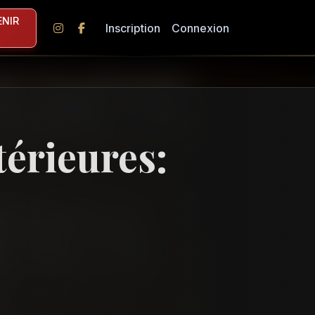
NIR
Inscription
Connexion
térieures: