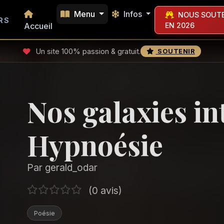
Menu
Infos
NOUS SOUTE
RS
Accueil
EN 2026
Un site 100% passion & gratuit.
SOUTENIR
Nos galaxies in
Hypnoésie
Par gerald_odar
(0 avis)
Poésie