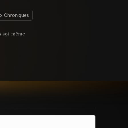
x Chroniques
rs soi-même
os rêves.