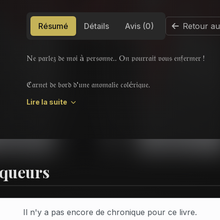
Résumé
Détails
Avis (0)
Retour au
N𝔢 𝔭𝔞𝔯𝔩𝔢𝔷 𝔡𝔢 𝔪𝔬𝔦 à 𝔭𝔢𝔯𝔰𝔬𝔫𝔫𝔢.. O𝔫 𝔭𝔬𝔲𝔯𝔯𝔞𝔦𝔱 𝔳𝔬𝔲𝔰 𝔢𝔫𝔣𝔢𝔯𝔪𝔢𝔯 !
ℭ𝔞𝔯𝔫𝔢𝔱 𝔡𝔢 𝔟𝔬𝔯𝔡 𝔡'𝔲𝔫𝔢 𝔞𝔫𝔬𝔪𝔞𝔩𝔦𝔢 𝔠𝔬𝔩é𝔯𝔦𝔮𝔲𝔢.
Lire la suite
𝔓𝔬é𝔰𝔦𝔢 𝔳𝔦𝔰𝔠é𝔯𝔞𝔩𝔢 𝔢𝔱 𝔭𝔥𝔦𝔩𝔬𝔰𝔬𝔭𝔥𝔦𝔢 𝔟𝔯𝔲𝔱𝔞𝔩𝔢
𝔓𝔬𝔲𝔯 𝔩𝔢𝔠𝔱𝔢𝔲𝔯𝔰 𝔞𝔳𝔢𝔯𝔱𝔦𝔰
iqueurs
Il n'y a pas encore de chronique pour ce livre.