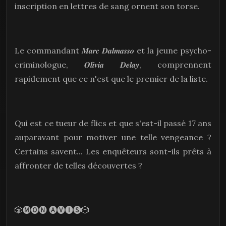
inscription en lettres de sang ornent son torse.
Le commandant 𝑴𝒂𝒓𝒄 𝑫𝒂𝒍𝒎𝒂𝒔𝒔𝒐 et la jeune psycho-
criminologue, 𝑶𝒍𝒊𝒗𝒊𝒂 𝑫𝒆𝒍𝒂𝒚, comprennent
rapidement que ce n'est que le premier de la liste.
Qui est ce tueur de flics et que s'est-il passé 17 ans
auparavant pour motiver une telle vengeance ?
Certains savent... Les enquêteurs sont-ils prêts à
affronter de telles découvertes ?
🎲🅜🅞🅝 🅐🅥🅘🅢🎲