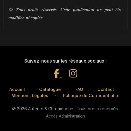
© 𝑻𝒐𝒖𝒔 𝒅𝒓𝒐𝒊𝒕𝒔 𝒓𝒆́𝒔𝒆𝒓𝒗𝒆́𝒔. 𝑪𝒆𝒕𝒕𝒆 𝒑𝒖𝒃𝒍𝒊𝒄𝒂𝒕𝒊𝒐𝒏 𝒏𝒆 𝒑𝒆𝒖𝒕 𝒆̂𝒕𝒓𝒆
𝒎𝒐𝒅𝒊𝒇𝒊𝒆́𝒆 𝒏𝒊 𝒄𝒐𝒑𝒊𝒆́𝒆.
Suivez-nous sur les réseaux sociaux :
Accueil
·
Catalogue
·
FAQ
·
Contact
·
Mentions Légales
·
Politique de Confidentialité
© 2026 Auteurs & Chroniqueurs. Tous droits réservés.
Accès Administration