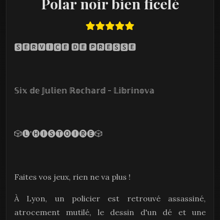
Polar noir bien ficelé
🆂🅴🆁🆅🅸🅲🅴 🅳🅴 🅿🆁🅴🆂🆂🅴
𝕊𝕚𝕩 𝕕𝕖 𝕁𝕦𝕝𝕚𝕖𝕟 ℝ𝕠𝕔𝕙𝕒𝕣𝕕 - 𝕃𝕚𝕓𝕣𝕚𝕟𝕠𝕧𝕒
🎲🅛'🅗🅘🅢🅣🅞🅘🅡🅔🎲
Faites vos jeux, rien ne va plus !
À Lyon, un policier est retrouvé assassiné,
atrocement mutilé, le dessin d'un dé et une