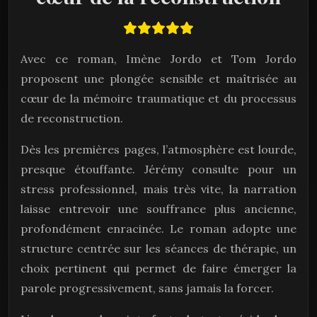
Entre la fuite et la lutte, ce roman explore avec
justesse la bataille d’un homme contre les
fantômes du passé, l’ambiguïté des liens, et la
difficile conquête de soi.
Avec ce roman, Imène Jordo et Tom Jordo
proposent une plongée sensible et maîtrisée au
cœur de la mémoire traumatique et du processus
de reconstruction.
Dès les premières pages, l’atmosphère est lourde,
presque étouffante. Jérémy consulte pour un
stress professionnel, mais très vite, la narration
laisse entrevoir une souffrance plus ancienne,
profondément enracinée. Le roman adopte une
structure centrée sur les séances de thérapie, un
choix pertinent qui permet de faire émerger la
parole progressivement, sans jamais la forcer.