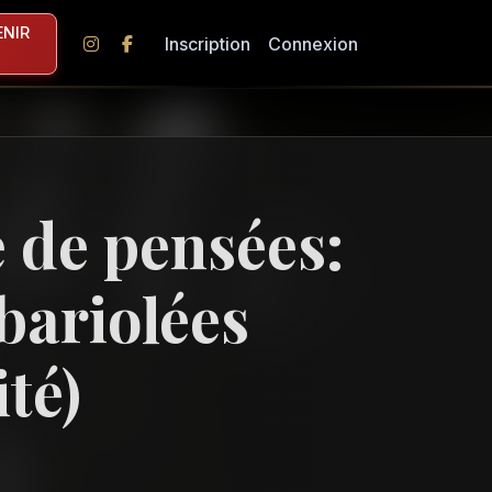
NIR
Inscription
Connexion
e de pensées:
 bariolées
ité)