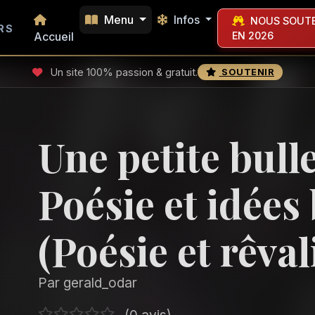
Menu
Infos
NOUS SOUTE
RS
Accueil
EN 2026
Un site 100% passion & gratuit.
SOUTENIR
Une petite bull
Poésie et idées
(Poésie et rêval
Par gerald_odar
(0 avis)