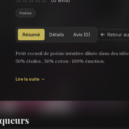
Poésie
Résumé
Détails
Avis (0)
Retour au
Petit recueil de poésie intuitive diluée dans des idée
50% étoiles , 50% coton : 100% émotion.
Ce petit livret poétique a été très bien accue
Lire la suite
chroniqueuses littéraires. L'originalité de ses pe
fait une lecture à la fois relaxante et inspirante. Idéa
iqueurs