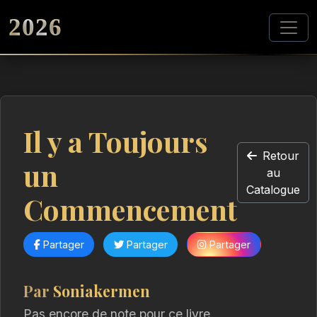
2026
Il y a Toujours
Retour
un
au
Catalogue
Commencement
Partager
Partager
Partager
Par
Soniakermen
Pas encore de note pour ce livre.