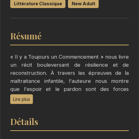
Littérature Classique
New Adult
Résumé
« Il y a Toujours un Commencement » nous livre
un récit bouleversant de résilience et de
reconstruction. À travers les épreuves de la
maltraitance infantile, l'auteure nous montre
que l'espoir et le pardon sont des forces
capables de transformer les ténèbres en
Lire plus
lumière. Ce témoignage poignant est une
invitation à croire en la capacité de l'âme
Détails
humaine à se relever, à guérir, et à trouver la
beauté au cœur des cicatrices.