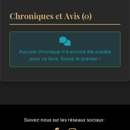
prenez une boisson chaude… et laissez-vous
Chroniques et Avis (0)
envelopper de nuances vertes.
Note : Une des huit nouvelles utilise l'écriture
inclusive.
Peut-être est-ce justement l’occasion d’explorer
Aucune chronique n'a encore été publiée
une autre manière de lire ?
pour ce livre. Soyez le premier !
Cette expérience pourrait vous surprendre...
Suivez-nous sur les réseaux sociaux :