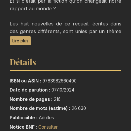
Et si c'était par la fiction qu'on changeait notre
rapport au monde ?
Les huit nouvelles de ce recueil, écrites dans
des genres différents, sont unies par un thème
commun : l’environnement.
Lire plus
Du Versailles de Louis XV, théâtre d’un grave
Détails
évènement, jusqu’à une France futuriste en
pleine évolution, chaque histoire vous plongera
dans une ambiance unique et singulière.
ISBN ou ASIN :
9783982660400
Date de parution :
07/10/2024
Ce livre propose non seulement des imaginaires
Nombre de pages :
216
alternatifs, enthousiastes et rassembleurs, mais
pose aussi, de façon parfois grinçante, la
Nombre de mots (estimé) :
26 630
question de l’inaction.
Public cible :
Adultes
Notice BNF :
Consulter
Alors, installez-vous dans un canapé moelleux,