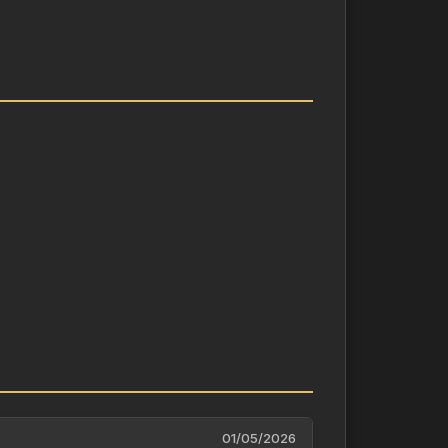
rieux, il va affronter des mondes où
 des légendes oubliées de la galaxie
01/05/2026