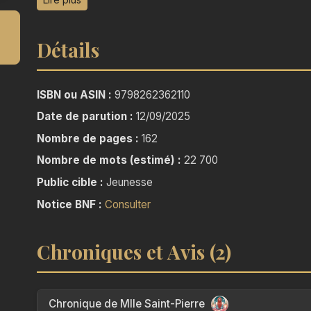
Avec Jediana, une jeune fille au passé mysté
Détails
merveilles et dangers vont le plonger au cœur
d'Orion.
ISBN ou ASIN :
9798262362110
Date de parution :
12/09/2025
Nombre de pages :
162
Nombre de mots (estimé) :
22 700
Public cible :
Jeunesse
Notice BNF :
Consulter
Chroniques et Avis (2)
Chronique de Mlle Saint-Pierre