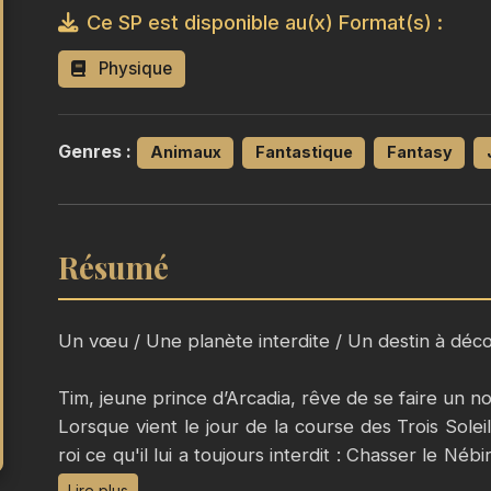
Ce SP est disponible au(x) Format(s) :
Physique
Genres :
Animaux
Fantastique
Fantasy
Résumé
Un vœu / Une planète interdite / Un destin à déco
Tim, jeune prince d’Arcadia, rêve de se faire un n
Lorsque vient le jour de la course des Trois Solei
roi ce qu'il lui a toujours interdit : Chasser le Néb
Terres interdites de Valtara.
Lire plus