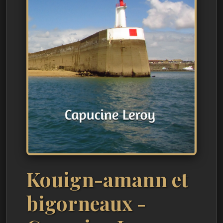
Kouign-amann et
bigorneaux -