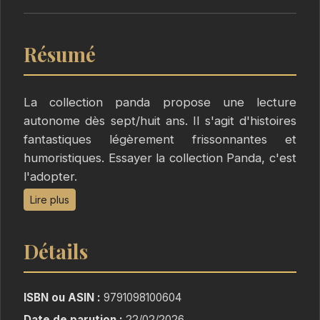
Résumé
La collection panda propose une lecture
autonome dès sept/huit ans. Il s'agit d'histoires
fantastiques légèrement frissonnantes et
humoristiques. Essayer la collection Panda, c'est
l'adopter.
Lire plus
Cet ouvrage contient les trois premiers tomes
de la série :
Détails
L'école sous le phare :
Les élèves de CE2 et CM1 de l'école de
ISBN ou ASIN :
9791098100604
Trëmaleuc partent en sortie scolaire afin de
Date de parution :
22/02/2026