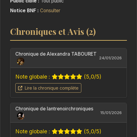
Public cible :
Tout public
Et si mes cauchemars n’étaient pas de simples
Notice BNF :
Consulter
présages, mais le compte à rebours du pire à
venir ? Pouvais-je dès lors échapper à mon
Chroniques et Avis (2)
destin ?
Chronique de Alexandra TABOURET
24/01/2026
Note globale :
(5,0/5)
Lire la chronique complète
Chronique de lantrenoirchroniques
15/01/2026
Note globale :
(5,0/5)