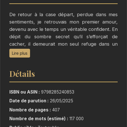
De retour à la case départ, perdue dans mes
sentiments, je retrouvais mon premier amour,
devenu avec le temps un véritable confident. En
dépit du sombre secret qu’il s’efforçait de
cacher, il demeurait mon seul refuge dans un
monde m’étant désormais hostile.
Lire plus
D’autant plus qu’un climat de terreur s’était
installé dans la région, en raison des méfaits de
Détails
la Rose Noire, un ravisseur insaisissable dont les
enlèvements ne cessaient d’alimenter la sphère
médiatique.
ISBN ou ASIN :
9798285240853
Dès lors, entre méfiance et paranoïa, apparu
Date de parution :
26/05/2025
cet homme au regard glacial. Cet être effrayant,
Nombre de pages :
407
me poursuivant obsessionnellement jusque dans
mes songes... Qui était-il ? Que me voulait-il ?
Nombre de mots (estimé) :
117 000