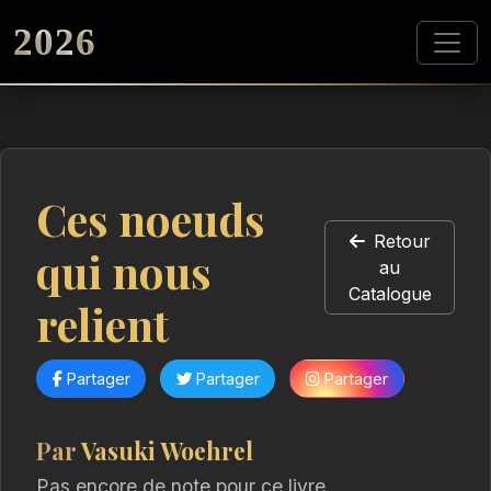
2026
Ces noeuds
Retour
qui nous
au
Catalogue
relient
Partager
Partager
Partager
Par
Vasuki Woehrel
Pas encore de note pour ce livre.