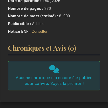
Date de parution :
19/01/2026
profond, plus troublant.
Nombre de pages :
376
Entre émotions retenues, secrets enfouis et
paysages à couper le souffle, Surya et Effie se
Nombre de mots (estimé) :
81 000
retrouvent pris dans un tourbillon où passé et
Public cible :
Adultes
présent s'entremêlent.
Notice BNF :
Consulter
Un slowburn intense, entre ennemie to lovers,
seconde chance, blessures du passé... et ce fil
Chroniques et Avis (0)
qui ne se rompt jamais vraiment.
Aucune chronique n'a encore été publiée
pour ce livre. Soyez le premier !