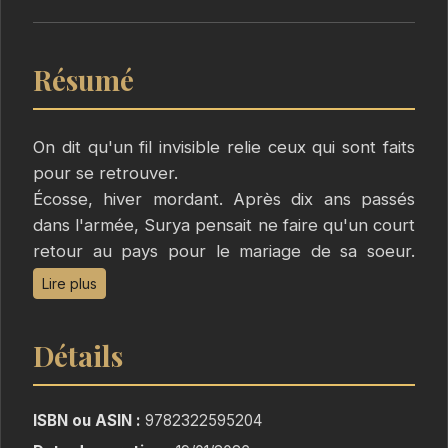
Résumé
On dit qu'un fil invisible relie ceux qui sont faits
pour se retrouver.
Écosse, hiver mordant. Après dix ans passés
dans l'armée, Surya pensait ne faire qu'un court
retour au pays pour le mariage de sa soeur.
Mais entre le manoir familial balayé par le vent,
Lire plus
les traditions mêlant leurs origines écossaises et
indiennes, et le poids des souvenirs, rien ne se
Détails
passe comme prévu. Et puis il y a Effie. L'amie
d'enfance de sa cadette, devenue femme,
farouche et insaisissable. Le lien fragile qui les
ISBN ou ASIN :
9782322595204
unissait autrefois semble prêt à renaître. Plus