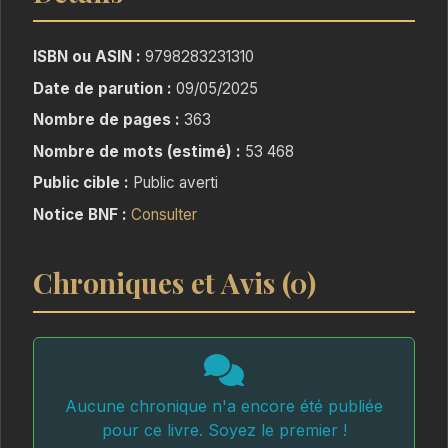
s’attendait pas à croiser la route des Howling
Wolves, un club de motards au passé trouble…
ISBN ou ASIN :
9798283231310
et aux bras étonnamment accueillants.
Date de parution :
09/05/2025
Nombre de pages :
363
Entre Bear, le colosse au cœur tendre, Law
l’impulsif, et les frères d’armes prêts à tout pour
Nombre de mots (estimé) :
53 468
protéger les leurs, Elie découvre un monde où
Public cible :
Public averti
violence et tendresse cohabitent. Mais quand
Notice BNF :
Consulter
une menace surgit sous les traits de Prednisoff,
chef mafieux impitoyable, la guerre éclate. Et
Chroniques et Avis (0)
les femmes prennent les armes.
Aucune chronique n'a encore été publiée
pour ce livre. Soyez le premier !