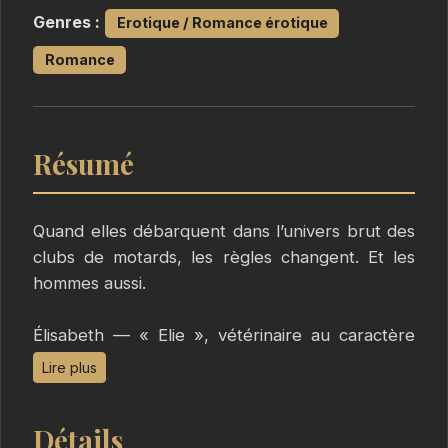
Genres :
Erotique / Romance érotique
Romance
Résumé
Quand elles débarquent dans l’univers brut des
clubs de motards, les règles changent. Et les
hommes aussi.
Élisabeth — « Elie », vétérinaire au caractère
bien trempé — quitte la France avec ses
Lire plus
enfants, Tom, Camille et Alex, pour reprendre
le Jack’s Bar dans une petite ville des États-
Détails
Unis. Elle pensait tourner la page. Elle ne