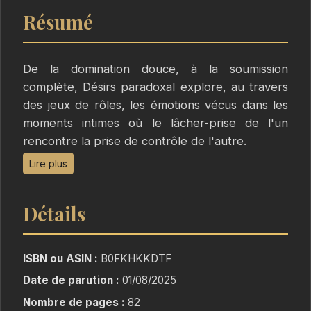
Résumé
De la domination douce, à la soumission
complète, Désirs paradoxal explore, au travers
des jeux de rôles, les émotions vécus dans les
moments intimes où le lâcher-prise de l'un
rencontre la prise de contrôle de l'autre.
confiance totale en son /sa partenaire. Envie
Lire plus
d'être le soumis ou la dominatrice..Dans ces
nouvelles érotiques, chacun sort de sa zone de
Détails
confort intime, et part à la découverte de son
moi intime.
ISBN ou ASIN :
B0FKHKKDTF
Date de parution :
01/08/2025
Nombre de pages :
82