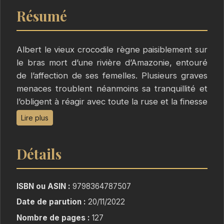
Résumé
Albert le vieux crocodile règne paisiblement sur
le bras mort d’une rivière d’Amazonie, entouré
de l’affection de ses femelles. Plusieurs graves
menaces troublent néanmoins sa tranquillité et
l’obligent à réagir avec toute la ruse et la finesse
dont il sait faire preuve. Entre le défi que lui
Lire plus
lance le fils de sa favorite et la révolte des
piranhas de l'herbier situé au nord de son
Détails
royaume, il aura fort à faire pour que le calme
et l'ordre reviennent en son domaine.
ISBN ou ASIN :
9798364787507
Date de parution :
20/11/2022
Nombre de pages :
127