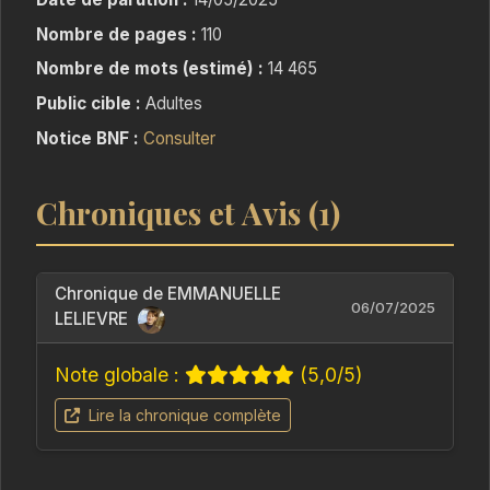
parcours du combattant. Entre les multiples
Nombre de pages :
110
interlocuteurs, les
examens, les traitements obligatoires et leurs
Nombre de mots (estimé) :
14 465
cortèges d’impacts
Public cible :
Adultes
sur la vie quotidienne, il y a de quoi flancher !
Notice BNF :
Consulter
Cet ouvrage démontre que ce chemin peut en
Chroniques et Avis (1)
réalité fonctionner
rapidement pour certains couples.
Charoey est une femme émouvante qui a vu le
Chronique de EMMANUELLE
06/07/2025
LELIEVRE
jour en Thaïlande
et a été adoptée par un couple de Français.
Note globale :
(5,0/5)
Devenir mère a
réveillé inconsciemment ses peurs et ses doutes
Lire la chronique complète
quant à la
maternité et la question de l’abandon.