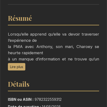
Résumé
Lorsqu’elle apprend qu’elle va devoir traverser
l’expérience de
la PMA avec Anthony, son mari, Charoey se
heurte rapidement
à un manque d’information et ne trouve qu’un
nombre très limité
Lire plus
de témoignages encourageants.
Détails
Avec près de 150 000 tentatives par an en
France, le parcours
de PMA est en effet pour de nombreux
ISBN ou ASIN :
9782322559312
couples, synonyme de
Date de parution :
14/05/2025