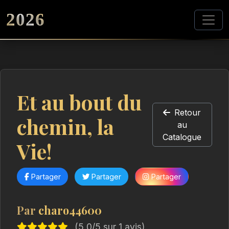
2026
Et au bout du
Retour
chemin, la
au
Catalogue
Vie!
Partager
Partager
Partager
Par
charo44600
(5,0/5 sur 1 avis)