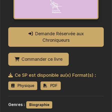
Demande Réservée aux
Chroniqueurs
Commander ce livre
Ce SP est disponible au(x) Format(s) :
Physique
PDF
Genres :
Biographie