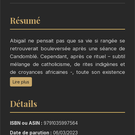
Résumé
Abigail ne pensait pas que sa vie si rangée se
retrouverait bouleversée après une séance de
Candomblé. Cependant, après ce rituel – subtil
mélange de catholicisme, de rites indigènes et
de croyances africaines -, toute son existence
vole en éclat et la voilà liée à un redoutable
Lire plus
prédateur. Comment échapper à un être
sadique , sanguinaire et immortel?
Détails
ISBN ou ASIN :
9791035997564
Date de parution :
06/03/2023