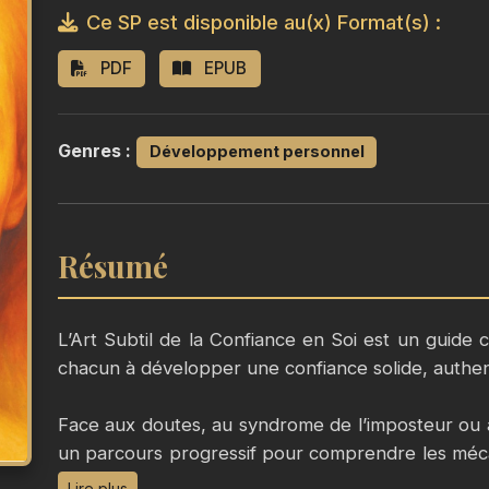
Ce SP est disponible au(x) Format(s) :
PDF
EPUB
Genres :
Développement personnel
Résumé
L’Art Subtil de la Confiance en Soi est un guide 
chacun à développer une confiance solide, authen
Face aux doutes, au syndrome de l’imposteur ou 
un parcours progressif pour comprendre les méc
et la cultiver au quotidien.
Lire plus