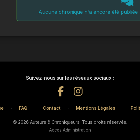
Les outils proposés incluent des exercices de 
Aucune chronique n'a encore été publiée p
méditation pour renforcer la présence et calmer l
On y trouve aussi des stratégies pour affronter l
gérer la peur du jugement, tout en cultivant rési
compassion.
Ce livre s’adresse à tous ceux qui souhaitent mie
professionnelles, améliorer leurs relations ou sim
mêmes.
Suivez-nous sur les réseaux sociaux :
Son approche unique, alliant rigueur scientifiq
bienveillant, permet un changement durable, prog
ue
·
FAQ
·
Contact
·
Mentions Légales
·
Poli
Chaque chapitre a été pensé pour guider, respo
© 2026 Auteurs & Chroniqueurs. Tous droits réservés.
puissance, sans jamais brusquer ni surcharger le l
Accès Administration