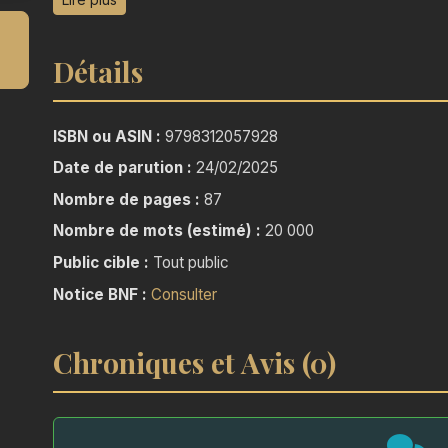
Alliant psychologie, coaching et neurosciences,
Détails
pratiques, sans promesses irréalistes.
Le lecteur apprend à :
ISBN ou ASIN :
9798312057928
Date de parution :
24/02/2025
— Identifier les pensées limitantes
Nombre de pages :
87
— Différencier estime, confiance et arrogance
— Appliquer des techniques telles que visualisatio
Nombre de mots (estimé) :
20 000
émotionnelle et lâcher-prise
Public cible :
Tout public
Notice BNF :
Consulter
Le guide encourage également à :
Chroniques et Avis (0)
— Sortir de sa zone de confort avec des défis ad
— Transformer échecs et erreurs en opportunités
— Mettre en place un suivi personnel pour céléb