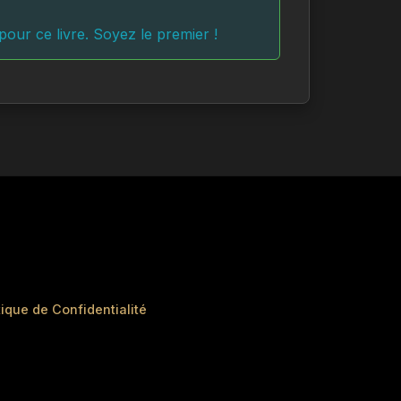
respiration, d’ancrage corporel et de
our ce livre. Soyez le premier !
e mental.
’inconnu, vaincre la procrastination et
lience, patience, persévérance et auto-
ux s’affirmer, renforcer leurs capacités
plement se sentir plus en paix avec eux-
ue, conseils concrets et accompagnement
ressif et mesurable.
tique de Confidentialité
nsabiliser et libérer, avec clarté et
ecteur.