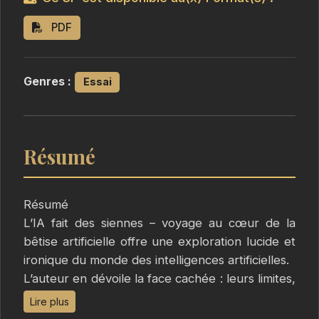
PDF
Genres :
Essai
Résumé
Résumé
L’IA fait des siennes – voyage au cœur de la
bêtise artificielle offre une exploration lucide et
ironique du monde des intelligences artificielles.
L’auteur en dévoile la face cachée : leurs limites,
leurs maladresses et les illusions qu’elles
Lire plus
nourrissent.