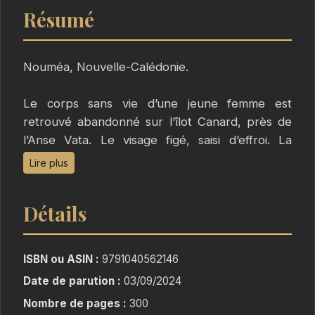
Résumé
Nouméa, Nouvelle-Calédonie.
Le corps sans vie d’une jeune femme est
retrouvé abandonné sur l’îlot Canard, près de
l’Anse Vata. Le visage figé, saisi d’effroi. La
moelle épinière a été sectionnée.
Lire plus
Face à l’incompréhension des autorités, Camille
Détails
Bréant, ex-lieutenante de la Brigade Criminelle
et désormais enseignante, va s’engager malgré
elle dans sa quête de la vérité. Commence alors
ISBN ou ASIN :
9791040562146
une course contre la montre au cours de
Date de parution :
03/09/2024
laquelle l’ancienne flic devra affronter ses plus
Nombre de pages :
300
grandes peurs…