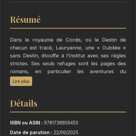
Résumé
Dans le royaume de Cordis, où le Destin de
chacun est tracé, Lauryanne, une « Oubliée »
sans Destin, étouffe à l’Institut avec ses règles
strictes. Ses seuls refuges sont les pages des
romans, en particulier les aventures du
chevalier Lancaster.
Lire plus
Sa vie bascule lorsqu’elle découvre un livre
interdit, La Caverne des Oubliés. Elle se
Détails
retrouve alors propulsée dans un monde
extérieur qu’elle imaginait synonyme de liberté,
mais qui s’avère complexe et dangereux.
ISBN ou ASIN :
9781738809455
Accompagnée par un allié énigmatique, suivie
Date de parution :
22/06/2025
par un mystérieux inconnu, et confrontée à ses