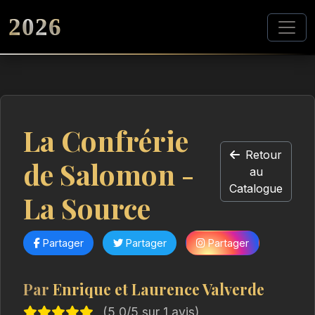
2026
La Confrérie
Retour
de Salomon -
au
Catalogue
La Source
Partager
Partager
Partager
Par
Enrique et Laurence Valverde
(5,0/5 sur 1 avis)