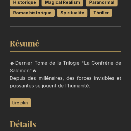
Historique
Magical Realism
Paranormal
Roman historique
Spiritualité
Thriller
Résumé
🔥Dernier Tome de la Trilogie "La Confrérie de
Salomon"🔥
Depuis des millénaires, des forces invisibles et
puissantes se jouent de l'humanité.
Dans ce dernier tome, le combat de la Confrérie
Lire plus
de Salomon atteint son point culminant car il lui
faut maintenant sauver le monde. Espérant
Détails
pouvoir rétablir la vérité, l'ordre et la justice,