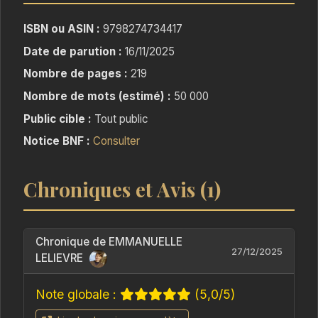
des personnages hors du commun n'ont
désormais plus d'autres choix que
ISBN ou ASIN :
9798274734417
d'entreprendre, sous l'oeil attentif de Stella Dei,
Date de parution :
16/11/2025
un voyage périlleux afin de remonter à La
Nombre de pages :
219
Source.
Nombre de mots (estimé) :
50 000
Mais pour cela, ils devront suivre le chemin
Public cible :
Tout public
tracé par leurs prédécesseurs, affronter des
Notice BNF :
Consulter
hommes aux ambitions démesurées et déjouer
des forces maléfiques prêtes à tout pour leur
Chroniques et Avis (1)
simple plaisir...
Alors, ils découvriront que La Source n'est ni un
lieu de repos, ni une fin en soi...
Chronique de EMMANUELLE
27/12/2025
LELIEVRE
Note globale :
(5,0/5)