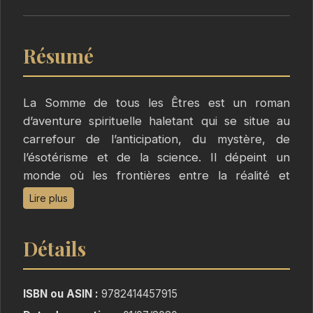
Résumé
La Somme de tous les Êtres est un roman
d’aventure spirituelle haletant qui se situe au
carrefour de l’anticipation, du mystère, de
l’ésotérisme et de la science. Il dépeint un
monde où les frontières entre la réalité et
l’imagination s’effacent progressivement, laissant
Lire plus
entrevoir un futur incertain où la survie de
l’humanité est en jeu.
Détails
L’intrigue suit les parcours entrelacés de quatre
personnes ordinaires arrachées à leur quotidien
ISBN ou ASIN :
9782414457915
et unies par un mystérieux lien : la découverte