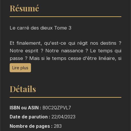
Résumé
Le carré des dieux Tome 3
Et finalement, qu'est-ce qui régit nos destins ?
Notre esprit ? Notre naissance ? Le temps qui
passe ? Mais si le temps cesse d'être linéaire, si
nos naissances sont multiples ainsi que nos
Lire plus
morts, mais que notre esprit groggy, toujours
présent, n'a de cesse à vouloir recoller les
Détails
morceaux, peut-être que pourra se réaliser la
prophétie akashire.
ISBN ou ASIN :
B0C2QZPVL7
"Sylvia plongea sa main dans le petit sac à
Date de parution :
22/04/2023
lanière rouge, sentit le contact amical de la
Nombre de pages :
283
pierre et l’en sortit rapidement. De sa dague,