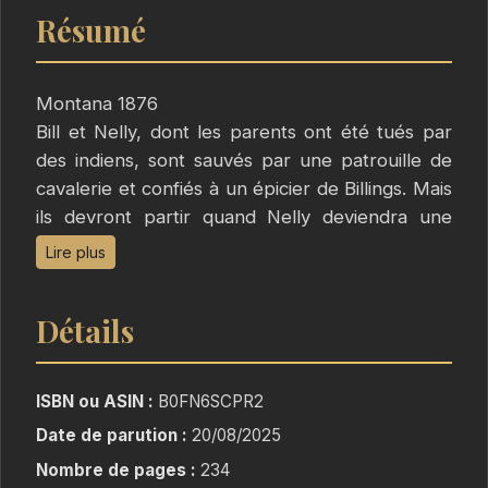
Résumé
Montana 1876
Bill et Nelly, dont les parents ont été tués par
des indiens, sont sauvés par une patrouille de
cavalerie et confiés à un épicier de Billings. Mais
ils devront partir quand Nelly deviendra une
jeune femme attirante et suscitera le désir du
Lire plus
commerçant. Sur les routes, de nombreux périls
menaceront alors les jeunes gens.
Détails
ISBN ou ASIN :
B0FN6SCPR2
Date de parution :
20/08/2025
Nombre de pages :
234