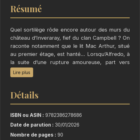
Résumé
Quel sortilège rôde encore autour des murs du
château d’Inveraray, fief du clan Campbell ? On
raconte notamment que le lit Mac Arthur, situé
au premier étage, est hanté… Lorsqu’Alfredo, à
la suite d’une rupture amoureuse, part vers
l’Écosse à la recherche de celle qu’il aime
Lire plus
encore, dans cette région de forêts et de lacs,
d’Histoire et de légendes, il ne se doute pas qu’il
Détails
va être confronté à une expérience de nature
exceptionnelle.
ISBN ou ASIN :
9782386278686
Date de parution :
30/01/2026
Nombre de pages :
90