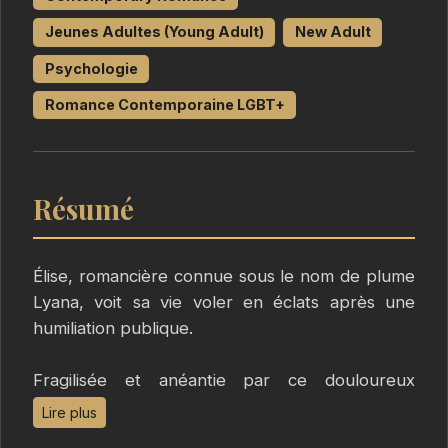
Jeunes Adultes (Young Adult)
New Adult
Psychologie
Romance Contemporaine LGBT+
Résumé
Élise, romancière connue sous le nom de plume
Lyana, voit sa vie voler en éclats après une
humiliation publique.
Fragilisée et anéantie par ce douloureux
événement, elle part s’exiler au cœur des
Lire plus
Alpes, dans un centre thérapeutique.