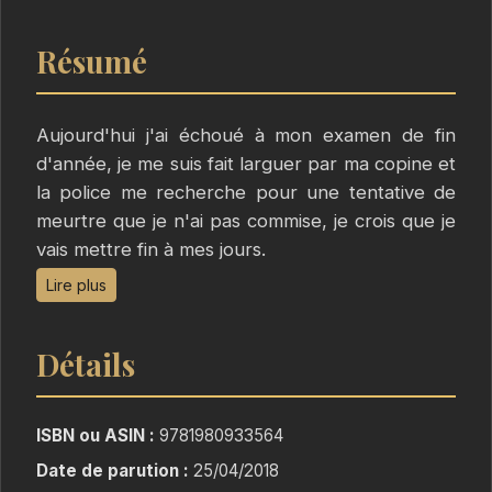
Résumé
Aujourd'hui j'ai échoué à mon examen de fin
d'année, je me suis fait larguer par ma copine et
la police me recherche pour une tentative de
meurtre que je n'ai pas commise, je crois que je
vais mettre fin à mes jours.
Mais est-ce vraiment un bon jour pour mourir ?
Lire plus
Et si c'était trop tôt ? Et si j'avais une mission
divine sur Terre à accomplir ?
Détails
ISBN ou ASIN :
9781980933564
Date de parution :
25/04/2018