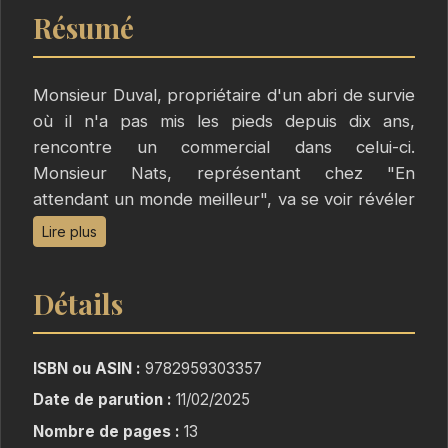
Résumé
Monsieur Duval, propriétaire d'un abri de survie
où il n'a pas mis les pieds depuis dix ans,
rencontre un commercial dans celui-ci.
Monsieur Nats, représentant chez "En
attendant un monde meilleur", va se voir révéler
un étrange secret.
Lire plus
Détails
ISBN ou ASIN :
9782959303357
Date de parution :
11/02/2025
Nombre de pages :
13