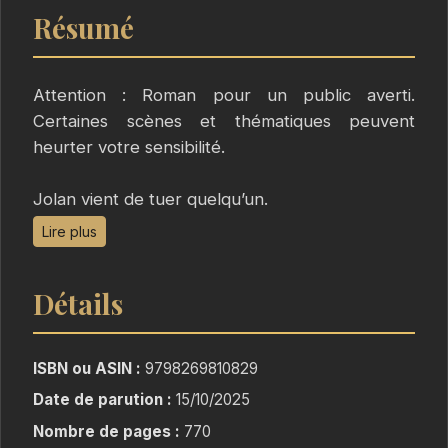
Résumé
Attention : Roman pour un public averti.
Certaines scènes et thématiques peuvent
heurter votre sensibilité.
Jolan vient de tuer quelqu’un.
Un homme s’est jeté sous ses roues, un mot
Lire plus
d’excuse à la main.
Ce suicide inexplicable le hante, la culpabilité le
Détails
ronge.
De son côté, Paul essaie de guérir un ami de ses
ISBN ou ASIN :
9798269810829
traumatismes.
Date de parution :
15/10/2025
Il est prêt à tout pour stopper ses cauchemars.
Nombre de pages :
770
Mais à force de vouloir l’aider, il se rapproche