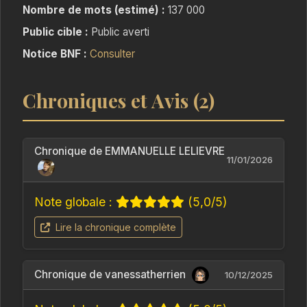
lui-même du gouffre.
Nombre de mots (estimé) :
137 000
Public cible :
Public averti
Ces deux inconnus sombrent peu à peu dans la
Notice BNF :
Consulter
folie.
Car derrière les mauvais rêves qu’ils subissent
Chroniques et Avis (2)
se cache une menace insoupçonnée.
Une chose gangrène leurs pensées, peuple
leur quotidien de fantômes.
Chronique de EMMANUELLE LELIEVRE
11/01/2026
Et leur impose un marché : troquer ses douleurs
contre les leurs.
Note globale :
(5,0/5)
Aussi désespérée que déterminée, elle est
prête à tout pour les forcer à accepter.
Lire la chronique complète
Pourquoi les cible-t-elle? Qu’est-elle? D’où
vient-elle?
Chronique de vanessatherrien
10/12/2025
Et surtout, sauront-ils lui échapper ?