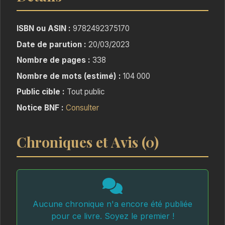
continent aux visages
variés, prendre part à un tournoi légendaire et
ISBN ou ASIN :
9782492375170
se procurer un bateau enchanté afin de
Date de parution :
20/03/2023
récupérer la troisième Relique, leur seul espoir
Nombre de pages :
338
pour entraver le retour du maléfique
Entropia. Elle devra aussi trouver le dernier
Nombre de mots (estimé) :
104 000
membre de son groupe, ainsi que les réponses
Public cible :
Tout public
aux questionnements dérangeants qui
Notice BNF :
Consulter
commencent à apparaitre en son cœur. Tout un
programme !
Chroniques et Avis (0)
Aucune chronique n'a encore été publiée
pour ce livre. Soyez le premier !