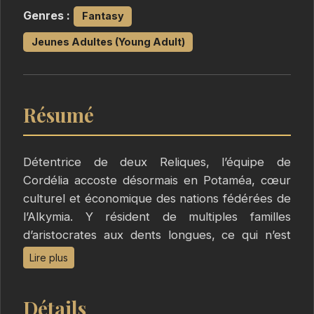
Genres :
Fantasy
Jeunes Adultes (Young Adult)
Résumé
Détentrice de deux Reliques, l’équipe de
Cordélia accoste désormais en Potaméa, cœur
culturel et économique des nations fédérées de
l’Alkymia. Y résident de multiples familles
d’aristocrates aux dents longues, ce qui n’est
pas une bonne
Lire plus
nouvelle pour leur petite compagnie, toujours
recherchée par les milices de nombreuses
Détails
Maisons. Cordélia devra pourtant explorer ce