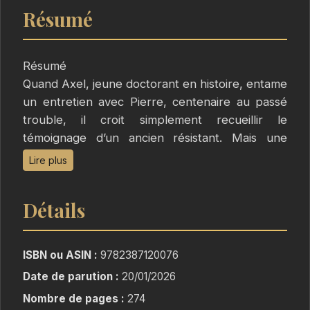
Résumé
Résumé
Quand Axel, jeune doctorant en histoire, entame
un entretien avec Pierre, centenaire au passé
trouble, il croit simplement recueillir le
témoignage d’un ancien résistant. Mais une
ombre plane sur le récit : celle de Sarah, une
Lire plus
jeune femme rencontrée à Birkenau, puis
disparue dans le chaos de la guerre.
Détails
Bouleversé par cette histoire inachevée, Axel se
lance dans une quête pour retrouver la trace
de Sarah.
ISBN ou ASIN :
9782387120076
Ce voyage dans le temps devient peu à peu
Date de parution :
20/01/2026
une exploration de ses propres failles. Et ce
Nombre de pages :
274
qu’Axel déterre changera à jamais le destin de