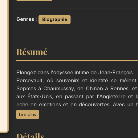
Genres :
Biographie
Résumé
Plongez dans l'odyssée intime de Jean-François
Percevault, où souvenirs et identité se mêlent
Sepmes à Chaumussay, de Chinon à Rennes, et a
aux États-Unis, en passant par l'Angleterre et l
riche en émotions et en découvertes. Avec un 
interroge le lien indissociable entre mémoire et ex
Lire plus
qui nous façonnent. Une invitation à explorer
devenons, au fil des pages et des souvenirs parta
Détails