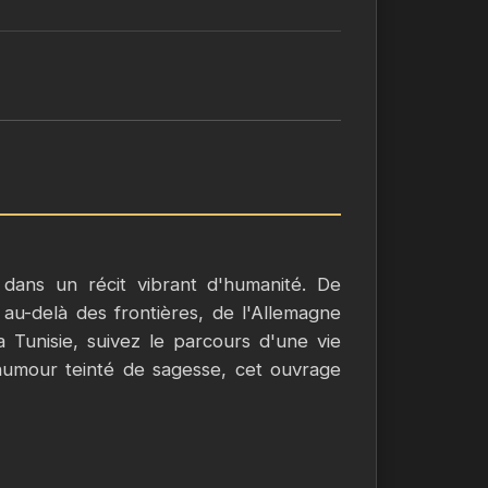
 dans un récit vibrant d'humanité. De
u-delà des frontières, de l'Allemagne
a Tunisie, suivez le parcours d'une vie
humour teinté de sagesse, cet ouvrage
istence, entre les joies et les blessures
 ce qui nous constitue et ce que nous
gés.