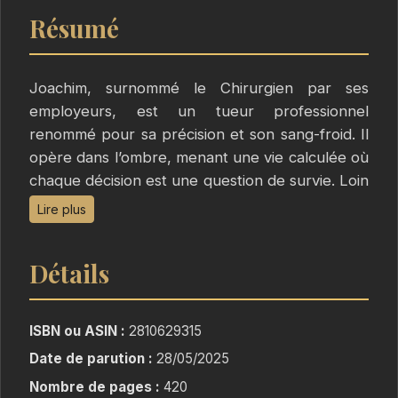
Résumé
Joachim, surnommé le Chirurgien par ses
employeurs, est un tueur professionnel
renommé pour sa précision et son sang-froid. Il
opère dans l’ombre, menant une vie calculée où
chaque décision est une question de survie. Loin
de ce monde de violence millimétrée, Sophia est
Lire plus
une voleuse internationale, experte et
spécialiste des objets d'art et des trésors
Détails
inestimables. Chacune de ses escapades est un
chef-d'œuvre de ruse et d’audace.
Leurs chemins vont se croisent, une collision
ISBN ou ASIN :
2810629315
imprévue entre leurs univers les contraint à
Date de parution :
28/05/2025
s’allier temporairement pour échapper à une
Nombre de pages :
420
embuscade. Mais dans leur monde, l’amour est