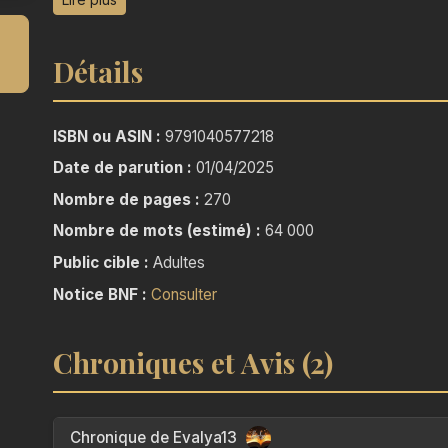
Submergée par la peur et l’incompréhension, l
Détails
troublante vérité : il n’y a pas de Déborah. Car A
continent dont elle ignore tout, Déborah va décou
qu’un pas…
ISBN ou ASIN :
9791040577218
Date de parution :
01/04/2025
Nombre de pages :
270
Nombre de mots (estimé) :
64 000
Public cible :
Adultes
Notice BNF :
Consulter
Chroniques et Avis (2)
Chronique de Evalya13