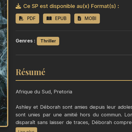
Ce SP est disponible au(x) Format(s) :
PDF
EPUB
MOBI
Genres :
Thriller
Résumé
Afrique du Sud, Pretoria
Ashley et Déborah sont amies depuis leur adole
sont unies par une amitié hors du commun. Lor
disparaît sans laisser de traces, Déborah compre
point de virer au cauchemar. Qu’est-il arrivé à sa 
Lire plus