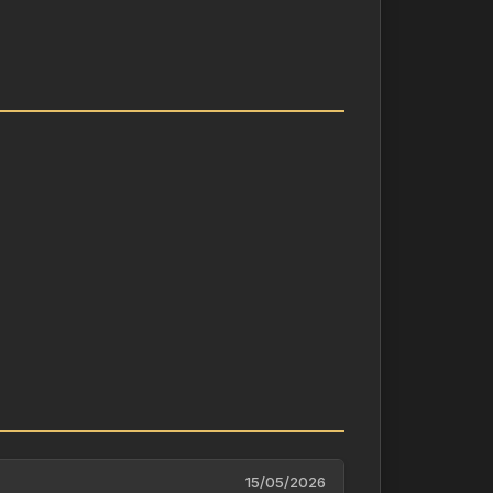
a jeune femme va devoir affronter une
shley, c’est elle. Seule et perdue sur un
vrir qu’entre réalité et folie, il n’y a
15/05/2026