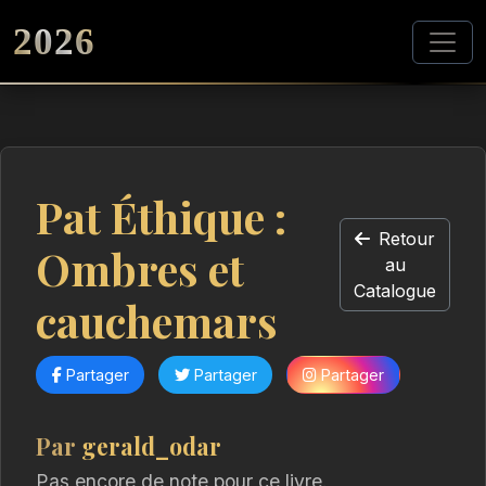
2026
Pat Éthique :
Retour
Ombres et
au
Catalogue
cauchemars
Partager
Partager
Partager
Par
gerald_odar
Pas encore de note pour ce livre.