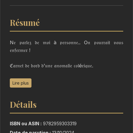
Résumé
N𝔢 𝔭𝔞𝔯𝔩𝔢𝔷 𝔡𝔢 𝔪𝔬𝔦 à 𝔭𝔢𝔯𝔰𝔬𝔫𝔫𝔢.. O𝔫 𝔭𝔬𝔲𝔯𝔯𝔞𝔦𝔱 𝔳𝔬𝔲𝔰
𝔢𝔫𝔣𝔢𝔯𝔪𝔢𝔯 !
ℭ𝔞𝔯𝔫𝔢𝔱 𝔡𝔢 𝔟𝔬𝔯𝔡 𝔡'𝔲𝔫𝔢 𝔞𝔫𝔬𝔪𝔞𝔩𝔦𝔢 𝔠𝔬𝔩é𝔯𝔦𝔮𝔲𝔢.
𝔓𝔬é𝔰𝔦𝔢 𝔳𝔦𝔰𝔠é𝔯𝔞𝔩𝔢 𝔢𝔱 𝔭𝔥𝔦𝔩𝔬𝔰𝔬𝔭𝔥𝔦𝔢 𝔟𝔯𝔲𝔱𝔞𝔩𝔢
Lire plus
𝔓𝔬𝔲𝔯 𝔩𝔢𝔠𝔱𝔢𝔲𝔯𝔰 𝔞𝔳𝔢𝔯𝔱𝔦𝔰
Détails
ISBN ou ASIN :
9782959303319
Date de parution :
13/10/2024