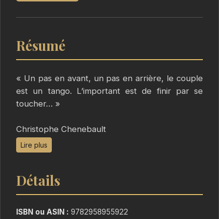
Résumé
« Un pas en avant, un pas en arrière, le couple
est un tango. L’important est de finir par se
toucher… »
Christophe Chenebault
Lire plus
Jae et Fred, deux professionnels de danse de
salon, se retrouvent sans partenaire à deux
Détails
mois du Championnat du monde. Pendant que
l’un, perfectionniste et déterminé, consacre son
existence à sa passion, l’autre, insouciant et
ISBN ou ASIN :
9782958955922
volage, se laisse porter par le courant. Ils se