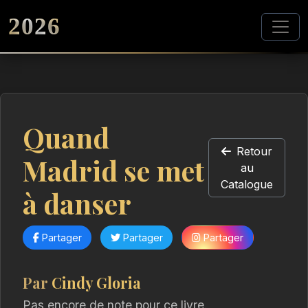
2026
Quand
Retour
Madrid se met
au
Catalogue
à danser
Partager
Partager
Partager
Par
Cindy Gloria
Pas encore de note pour ce livre.