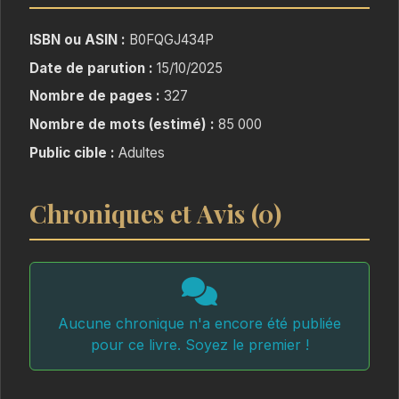
Esteban est un danseur professionnel sûr de lui
en apparence, mais qui cache plusieurs
ISBN ou ASIN :
B0FQGJ434P
blessures derrière un sourire et un calme
Date de parution :
15/10/2025
olympien.
Nombre de pages :
327
Une rencontre à la fois cocasse et inattendue
chamboulera son quotidien et marquera le
Nombre de mots (estimé) :
85 000
début d’une danse mouvementée et
Public cible :
Adultes
extraordinaire.
Chroniques et Avis (0)
Entre piques mordantes, moments brûlants et
maladresses touchantes, Loane et Esteban
parviendront-ils à lâcher prise et écrire une
nouvelle page sous le soleil espagnol ?
Aucune chronique n'a encore été publiée
pour ce livre. Soyez le premier !