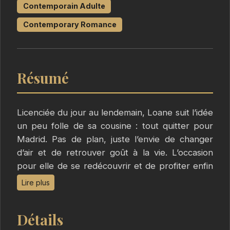
Contemporain Adulte
Contemporary Romance
Résumé
Licenciée du jour au lendemain, Loane suit l’idée
un peu folle de sa cousine : tout quitter pour
Madrid. Pas de plan, juste l’envie de changer
d’air et de retrouver goût à la vie. L’occasion
pour elle de se redécouvrir et de profiter enfin
d’une vie plus simple. Tout se passait pour le
Lire plus
mieux, tout semblait enfin simple. C’était sans
compter le destin...
Détails