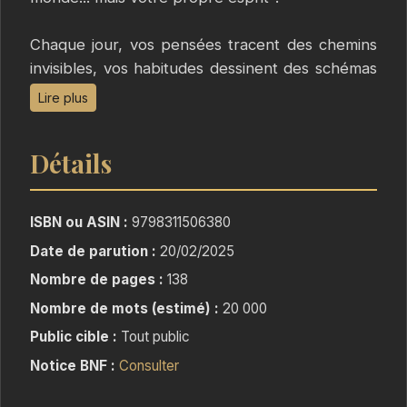
Chaque jour, vos pensées tracent des chemins
invisibles, vos habitudes dessinent des schémas
que vous répétez sans même y penser. Parfois,
Lire plus
vous vous sentez bloqué, frustré, prisonnier de
vous-même. Ce n’est ni votre compétence, ni
Détails
les autres, ni les circonstances. Ce sont ces
pensées enracinées, ces croyances
silencieuses, qui étouffent vos élans et limitent
ISBN ou ASIN :
9798311506380
votre potentiel.
Date de parution :
20/02/2025
Nombre de pages :
138
Et si vous pouviez les réécrire ? Et si vous
pouviez, dès aujourd’hui, transformer les
Nombre de mots (estimé) :
20 000
fondations mêmes de votre réussite et de votre
Public cible :
Tout public
bonheur ?
Notice BNF :
Consulter
Reprogrammez Votre Cerveau n’est pas un