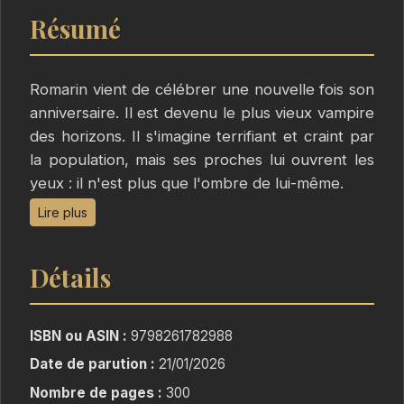
Résumé
Romarin vient de célébrer une nouvelle fois son
anniversaire. Il est devenu le plus vieux vampire
des horizons. Il s'imagine terrifiant et craint par
la population, mais ses proches lui ouvrent les
yeux : il n'est plus que l'ombre de lui-même.
Il rencontre la petite Charlie, gamine solitaire au
Lire plus
grand cœur, avec qui il devient très ami.
Charlie parviendra-t-elle à rendre toute la
Détails
splendeur d'antan à Romarin ? Et Romarin, va-t-
il réussir à faire sortir Charlie de l'engrenage du
harcèlement qu'elle subit, simplement parce
ISBN ou ASIN :
9798261782988
que son vitiligo la rend différente ?
Date de parution :
21/01/2026
Nombre de pages :
300