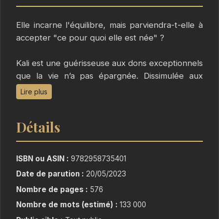
Elle incarne l'équilibre, mais parviendra-t-elle à
accepter "ce pour quoi elle est née" ?
Kali est une guérisseuse aux dons exceptionnels
que la vie n’a pas épargnée. Dissimulée aux
yeux de tous par un père paranoïaque depuis
Lire plus
sa naissance, elle se retrouve propulsée,
malgré elle, sur un chemin prophétique semé
Détails
d’embûches pour connaître ses origines.
Des origines tout droit sorties des légendes du
Nord.
ISBN ou ASIN :
9782958735401
Par accident, Kali tombe sur une lettre
Date de parution :
20/05/2023
posthume de sa mère, morte en couche, qui va
Nombre de pages :
576
changer à jamais sa vision étriquée du monde.
Dès lors, elle devra se confronter à la puissance
Nombre de mots (estimé) :
133 000
maléfique de la Cabbale, une secte ténébreuse