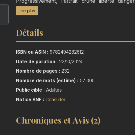
Progressivement, l'attrait d'une liberté dang
tentations inconnues, initiée par Madeleine, intri
Lire plus
mode de vie dissolu.
Détails
Fasciné par Sasha, mystérieuse créature rencon
Franz sombre dans les obsessions et les excès
vertueux, sacrifiant tout, y compris son amour et
ISBN ou ASIN :
9782494282612
de sens, jusqu'à une vérité insoutenable.
Date de parution :
22/10/2024
Nombre de pages :
232
Nombre de mots (estimé) :
57 000
Public cible :
Adultes
Notice BNF :
Consulter
Chroniques et Avis (2)