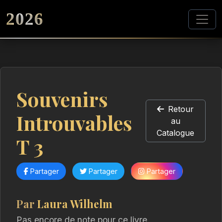
2026
Souvenirs
Retour
Introuvables
au
Catalogue
T 3
Partager
Partager
Partager
Par
Laura Wilhelm
Pas encore de note pour ce livre.