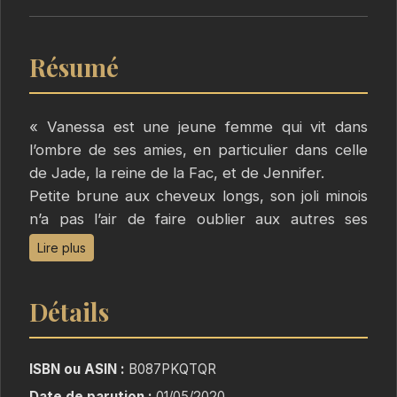
Résumé
« Vanessa est une jeune femme qui vit dans
l’ombre de ses amies, en particulier dans celle
de Jade, la reine de la Fac, et de Jennifer.
Petite brune aux cheveux longs, son joli minois
n’a pas l’air de faire oublier aux autres ses
nombreux kilos en trop.
Lire plus
Constamment perchée sur ses talons, Vanessa
tente désespérément de compenser ses
Détails
complexes par un gros sens de l’humour et une
carapace en béton armé.
Mais ça… c’était avant que sa vie ne bascule de
ISBN ou ASIN :
B087PKQTQR
façon irréversible. »
Date de parution :
01/05/2020