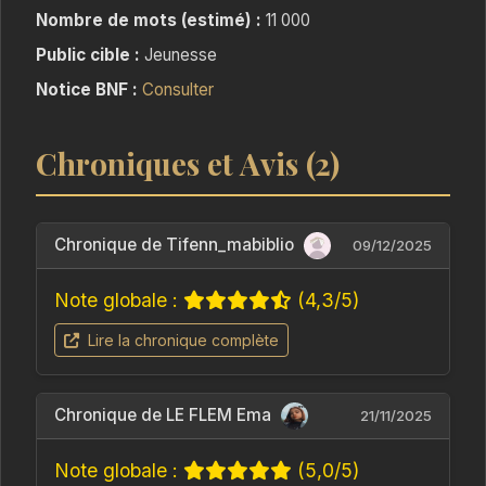
part droit devant, enfin, de biais, comme les
Nombre de mots (estimé) :
11 000
crabes.
Public cible :
Jeunesse
Après tout, les rêves ne sont-ils pas faits pour
Notice BNF :
Consulter
être réalisés ?
Chroniques et Avis (2)
Chronique de Tifenn_mabiblio
09/12/2025
Note globale :
(4,3/5)
Lire la chronique complète
Chronique de LE FLEM Ema
21/11/2025
Note globale :
(5,0/5)