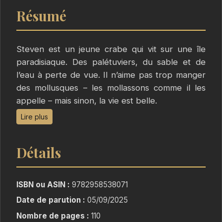
Résumé
Steven est un jeune crabe qui vit sur une île
paradisiaque. Des palétuviers, du sable et de
l’eau à perte de vue. Il n’aime pas trop manger
des mollusques – les mollassons comme il les
appelle – mais sinon, la vie est belle.
Enfin, pas tant que ça, car Steven est différent.
Lire plus
Il possède une énorme pince et l'autre, toute
petite. Cela le rend maladroit et peu sûr de lui.
Détails
Les autres crabes se moquent de lui et refusent
de le côtoyer. Alors, il préfère la compagnie des
étoiles, qu’il admire chaque soir. Bientôt, il
ISBN ou ASIN :
9782958538071
accomplira de grandes choses, imagine-t-il en
Date de parution :
05/09/2025
les regardant.
Nombre de pages :
110
Et puis un jour, il en a marre d’attendre. Alors il